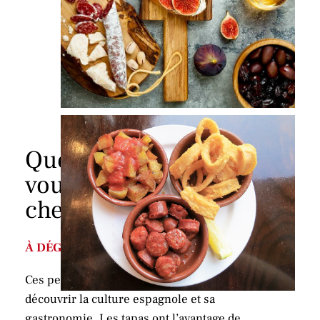
Quelques tapas que
vous retrouverez
chez-nous
À DÉGUSTER CHEZ NOUS
Ces petites portions sont idéales afin de
découvrir la culture espagnole et sa
gastronomie. Les tapas ont l’avantage de